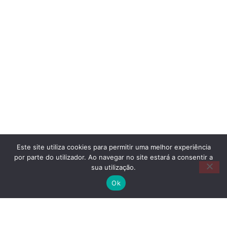
Este site utiliza cookies para permitir uma melhor experiência
por parte do utilizador. Ao navegar no site estará a consentir a
sua utilização.
Ok
Copyright @©2025 APPA Todos os direitos
reservados
www.appalemao.pt/