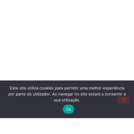
Este site utiliza cookies para permitir uma melhor experiência
por parte do utilizador. Ao navegar no site estará a consentir a
sua utilização.
Ok
Copyright @©2025 APPA Todos os direitos
reservados
www.appalemao.pt/