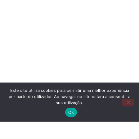
Este site utiliza cookies para permitir uma melhor experiência
por parte do utilizador. Ao navegar no site estará a consentir a
sua utilização.
Ok
Copyright @©2025 APPA Todos os direitos
reservados
www.appalemao.pt/