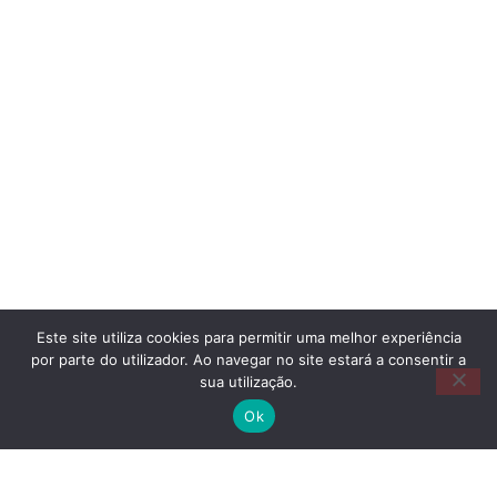
Este site utiliza cookies para permitir uma melhor experiência
por parte do utilizador. Ao navegar no site estará a consentir a
sua utilização.
Ok
Copyright @©2025 APPA Todos os direitos