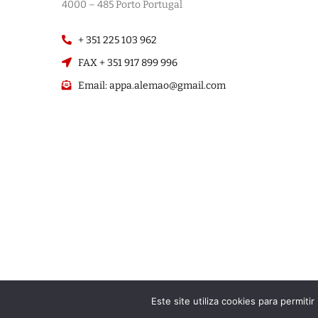
4000 – 485 Porto Portugal
+ 351 225 103 962
FAX + 351 917 899 996
Email: appa.alemao@gmail.com
Este site utiliza cookies para permiti
Copyright @©2025 APPA Todos os direitos reservados
ww