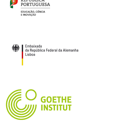
Assembleia Geral – Convocatória
Formação online – 25 
3 de Outubro, 2025
19 de Fevereiro, 2025